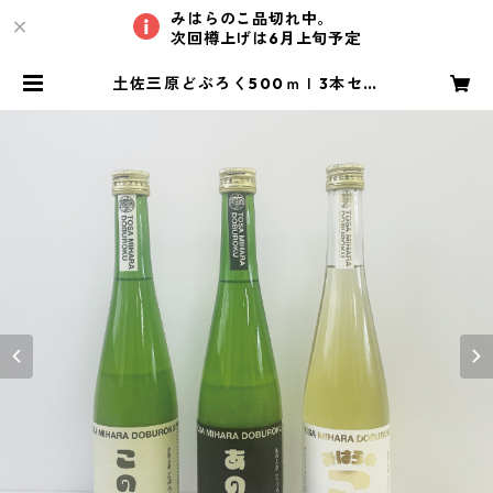
みはらのこ品切れ中。
次回樽上げは6月上旬予定
土佐三原どぶろく500ｍｌ3本セッ
ト（旨・甘・辛各1本、箱入り） | 土
佐三原どぶろく合同会社