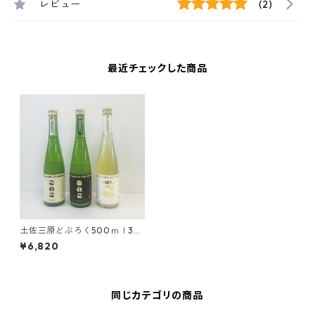
レビュー
(2)
最近チェックした商品
土佐三原どぶろく500ｍｌ3本
セット（旨・甘・辛各1本、箱
¥6,820
入り）
同じカテゴリの商品