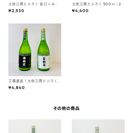
土佐三原どぶろく 旨口＜みは
土佐三原どぶろく 500ｍｌ2
らのこ＞ 500ｍｌ1本
本セット（甘・辛各1本、箱入
¥2,530
¥4,400
り）
工場直送！土佐三原どぶろく7
20ｍｌ2本セット（甘辛各1、
¥4,840
箱入り）
その他の商品