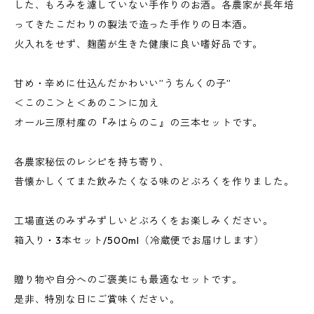
した、もろみを濾していない手作りのお酒。各農家が長年培
ってきたこだわりの製法で造った手作りの日本酒。
火入れをせず、麹菌が生きた健康に良い嗜好品です。
甘め・辛めに仕込んだかわいい”うちんくの子”
＜このこ＞と＜あのこ＞に加え
オール三原村産の『みはらのこ』の三本セットです。
各農家秘伝のレシピを持ち寄り、
昔懐かしくてまた飲みたくなる味のどぶろくを作りました。
工場直送のみずみずしいどぶろくをお楽しみください。
箱入り・3本セット/500ml（冷蔵便でお届けします）
贈り物や自分へのご褒美にも最適なセットです。
是非、特別な日にご賞味ください。