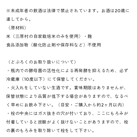
※未成年者の飲酒は法律で禁止されています。お酒は20歳に
達してから。
〈原材料〉
米（三原村の自家栽培米のみを使用）・麹
食品添加物（酸化防止剤や保存料など）不使用
〈どぶろくのお取り扱いについて〉
・瓶内での酵母菌の活性化による再発酵を抑えるため、必ず
冷蔵庫（10度以下）にて保管してください。
・火入れをしていない生酒です。賞味期限はありませんが、
保管状態により品質が低下する場合がありますので、なるべ
く早めにお飲み下さい。（目安・ご購入から約2ヶ月以内）
・栓の中央にはガス抜きの穴が付いており、ここにもろみが
付着していると炭酸がよく抜けないことがありますので、栓
の裏のもろみを取り除いて栓をして下さい。