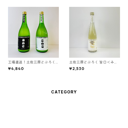
工場直送！土佐三原どぶろく7
土佐三原どぶろく 旨口＜みは
20ｍｌ2本セット（甘辛各1、
らのこ＞ 500ｍｌ1本
¥4,840
¥2,530
箱入り）
CATEGORY
土佐三原どぶろく
500ｍｌ
どぶろく農家が造った生あまざけ