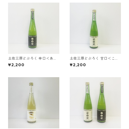
土佐三原どぶろく 辛口＜あの
土佐三原どぶろく 甘口＜この
こ＞ 500ｍｌ1本
こ＞ 500ｍｌ1本
¥2,200
¥2,200