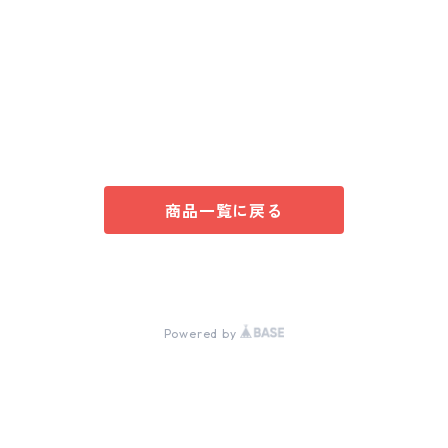
1800ｍｌ
320ｇ
三原麹製品
plain
720ｍｌ
180ｇ
調味料
土佐三原どぶろくケーキ
yuzu
plain
500ｇ
どぶろく（酒）旨口
商品一覧に戻る
Shiso
yuzu
plain
甘糀
アソート
アソート
© 土佐三原どぶろく合同会社
Powered by
Shoga