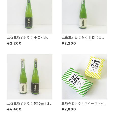
土佐三原どぶろく 辛口＜あの
土佐三原どぶろく 甘口＜この
こ＞ 500ｍｌ1本
こ＞ 500ｍｌ1本
¥2,200
¥2,200
土佐三原どぶろく 500ｍｌ2
三原のどぶろくスイーツ〈ケ
本セット（甘・辛各1本、箱入
ーキ2個セット〉
¥4,400
¥2,800
り）