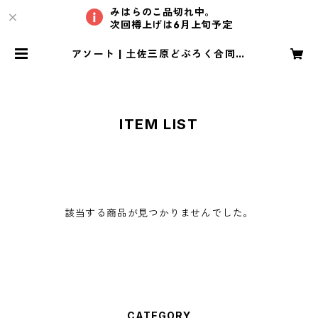
みはらのこ品切れ中。
次回樽上げは6月上旬予定
アソート | 土佐三原どぶろく合同会
社
TO
どぶろく農家が造った生あまざ
180
アソー
P
け
ｇ
ト
ITEM LIST
該当する商品が見つかりませんでした。
CATEGORY