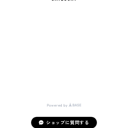
土佐三原どぶろく
500ｍｌ
どぶろく農家が造った生あまざけ
1800ｍｌ
320ｇ
三原麹製品
plain
720ｍｌ
180ｇ
調味料
土佐三原どぶろくケーキ
yuzu
plain
500ｇ
どぶろく（酒）旨口
© 土佐三原どぶろく合同会社
Shiso
yuzu
plain
甘糀
Powered by
アソート
アソート
ショップに質問する