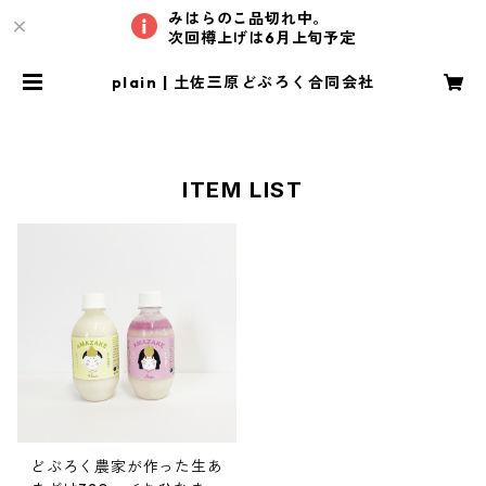
みはらのこ品切れ中。
次回樽上げは6月上旬予定
plain | 土佐三原どぶろく合同会社
TOP
どぶろく農家が造った生あまざけ
320ｇ
plain
ITEM LIST
どぶろく農家が作った生あ