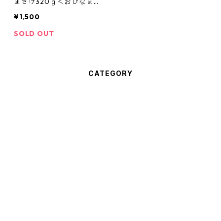
まざけ320ｇ＜おひなまつ
り＞2本セット・ペアおち
¥1,500
ょこ付
SOLD OUT
CATEGORY
土佐三原どぶろく
500ｍｌ
どぶろく農家が造った生あまざけ
1800ｍｌ
320ｇ
三原麹製品
plain
720ｍｌ
180ｇ
調味料
土佐三原どぶろくケーキ
yuzu
plain