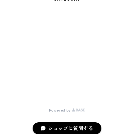
土佐三原どぶろく
500ｍｌ
どぶろく農家が造った生あまざけ
1800ｍｌ
320ｇ
三原麹製品
plain
720ｍｌ
180ｇ
調味料
土佐三原どぶろくケーキ
yuzu
plain
500ｇ
どぶろく（酒）旨口
© 土佐三原どぶろく合同会社
Shiso
yuzu
plain
甘糀
Powered by
アソート
アソート
ショップに質問する