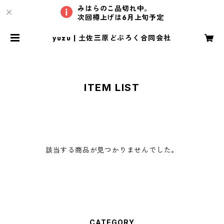
みはらのこ品切れ中。
次回樽上げは6月上旬予定
yuzu | 土佐三原どぶろく合同会社
TOP
どぶろく農家が造った生あまざけ
180ｇ
yuzu
ITEM LIST
該当する商品が見つかりませんでした。
CATEGORY